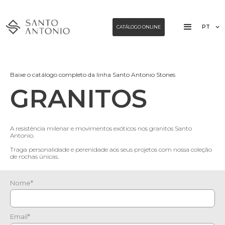
PT
CATÁLOGO ONLINE
Baixe o catálogo completo da linha Santo Antonio Stones
GRANITOS
A resistência milenar e movimentos exóticos nos granitos Santo
Antonio.
Traga personalidade e perenidade aos seus projetos com nossa coleção
de rochas únicas.
Nome*
Email*