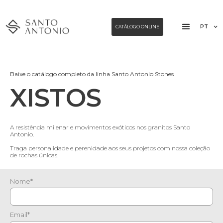
PT
CATÁLOGO ONLINE
Baixe o catálogo completo da linha Santo Antonio Stones
XISTOS
A resistência milenar e movimentos exóticos nos granitos Santo
Antonio.
Traga personalidade e perenidade aos seus projetos com nossa coleção
de rochas únicas.
Nome*
Email*