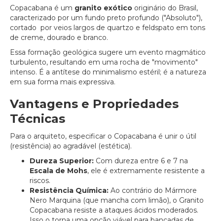
Copacabana é um
granito exótico
originário do Brasil,
caracterizado por um fundo preto profundo ("Absoluto"),
cortado por veios largos de quartzo e feldspato em tons
de creme, dourado e branco.
Essa formação geológica sugere um evento magmático
turbulento, resultando em uma rocha de "movimento"
intenso. É a antítese do minimalismo estéril; é a natureza
em sua forma mais expressiva.
Vantagens e Propriedades
Técnicas
Para o arquiteto, especificar o Copacabana é unir o útil
(resistência) ao agradável (estética).
Dureza Superior:
Com dureza entre 6 e 7 na
Escala de Mohs
, ele é extremamente resistente a
riscos.
Resistência Química:
Ao contrário do Mármore
Nero Marquina (que mancha com limão), o Granito
Copacabana resiste a ataques ácidos moderados.
Isso o torna uma opção viável para bancadas de