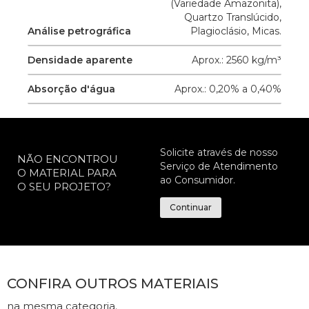
(Variedade Amazonita),
Quartzo Translúcido,
Análise petrográfica
Plagioclásio, Micas.
Densidade aparente
Aprox.: 2560 kg/m³
Absorção d'água
Aprox.: 0,20% a 0,40%
Solicite através de nosso
NÃO ENCONTROU
Serviço de Atendimento
O MATERIAL PARA
ao Consumidor.
O SEU PROJETO?
Continuar
CONFIRA OUTROS MATERIAIS
na mesma categoria.