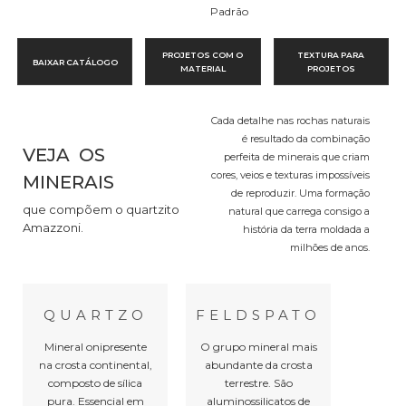
Padrão
PROJETOS COM O
TEXTURA PARA
BAIXAR CATÁLOGO
MATERIAL
PROJETOS
Cada detalhe nas rochas naturais
é resultado da combinação
VEJA OS
perfeita de minerais que criam
cores, veios e texturas impossíveis
MINERAIS
de reproduzir. Uma formação
que compõem o quartzito
natural que carrega consigo a
Amazzoni.
história da terra moldada a
milhões de anos.
QUARTZO
FELDSPATO
Mineral onipresente
O grupo mineral mais
na crosta continental,
abundante da crosta
composto de sílica
terrestre. São
pura. Essencial em
aluminossilicatos de