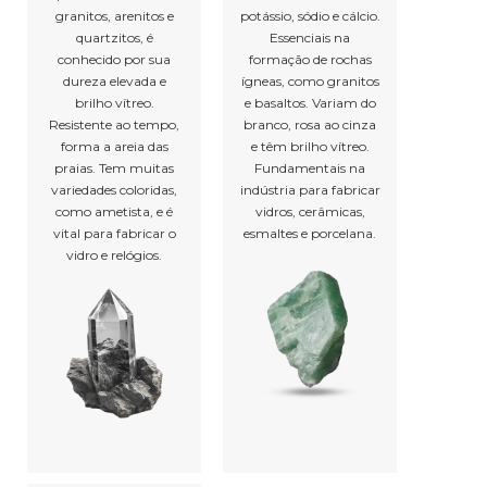
granitos, arenitos e
potássio, sódio e cálcio.
quartzitos, é
Essenciais na
conhecido por sua
formação de rochas
dureza elevada e
ígneas, como granitos
brilho vítreo.
e basaltos. Variam do
Resistente ao tempo,
branco, rosa ao cinza
forma a areia das
e têm brilho vítreo.
praias. Tem muitas
Fundamentais na
variedades coloridas,
indústria para fabricar
como ametista, e é
vidros, cerâmicas,
vital para fabricar o
esmaltes e porcelana.
vidro e relógios.