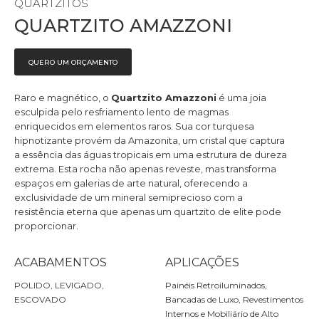
QUARTZITOS
QUARTZITO AMAZZONI
QUERO UM ORÇAMENTO
Raro e magnético, o
Quartzito Amazzoni
é uma joia
esculpida pelo resfriamento lento de magmas
enriquecidos em elementos raros. Sua cor turquesa
hipnotizante provém da Amazonita, um cristal que captura
a essência das águas tropicais em uma estrutura de dureza
extrema. Esta rocha não apenas reveste, mas transforma
espaços em galerias de arte natural, oferecendo a
exclusividade de um mineral semiprecioso com a
resistência eterna que apenas um quartzito de elite pode
proporcionar.
ACABAMENTOS
APLICAÇÕES
POLIDO, LEVIGADO,
Painéis Retroiluminados,
ESCOVADO
Bancadas de Luxo, Revestimentos
Internos e Mobiliário de Alto