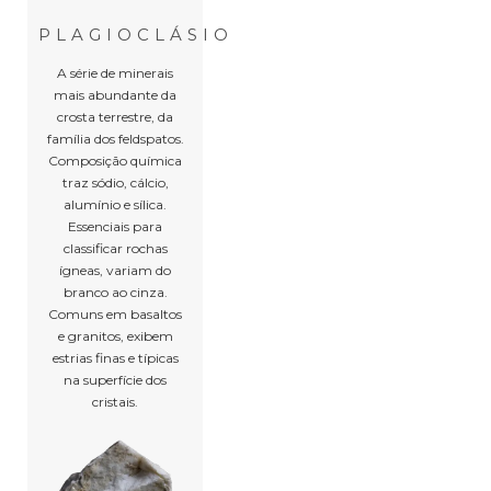
PLAGIOCLÁSIO
A série de minerais
mais abundante da
crosta terrestre, da
família dos feldspatos.
Composição química
traz sódio, cálcio,
alumínio e sílica.
Essenciais para
classificar rochas
ígneas, variam do
branco ao cinza.
Comuns em basaltos
e granitos, exibem
estrias finas e típicas
na superfície dos
cristais.