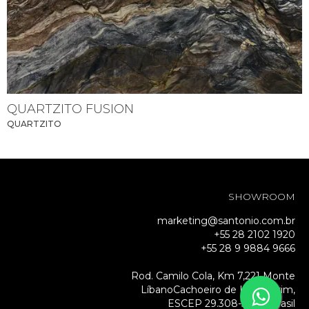
QUARTZITO FUSION
QUARTZITO
SHOWROOM
marketing@santonio.com.br
+55 28 2102 1920
+55 28 9 9884 9666
Rod. Camilo Cola, Km 7,221 Monte
LíbanoCachoeiro de Itapemirim,
ESCEP 29.308-500 – Brasil